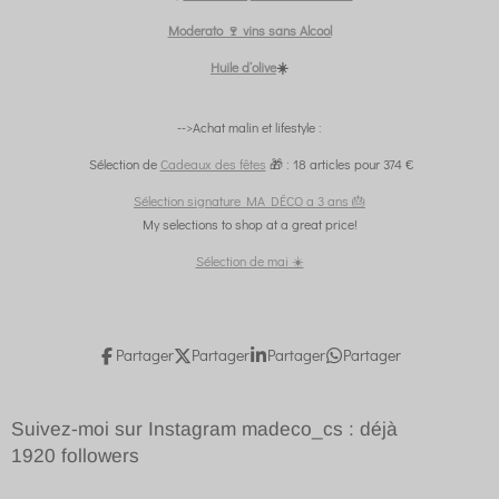
Moderato 🍷 vins sans Alcool
Huile d’olive
☀️
-->Achat malin et lifestyle :
Sélection de
Cadeaux des fêtes
🎁 : 18 articles pour 374 €
Sélection signature MA DÉCO a 3 ans 🎂
My selections to shop at a great price!
Sélection de mai ☀️
Partager
Partager
Partager
Partager
Suivez-moi sur Instagram madeco_cs : déjà
1920
followers