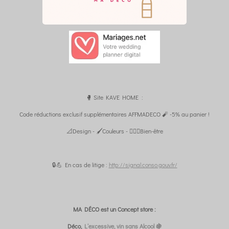
🥊 Site KAVE HOME :
Code réductions exclusif supplémentaires AFFMADECO 🧨 -5% au panier !
📐Design - 🖌️Couleurs - 🧘🏼‍♀️Bien-être
🔒💪 En cas de litige :
http://signal.conso.gouv.fr/
MA DÉCO est un Concept store :
Déco,
L’excessive, vin sans Alcool 🍇