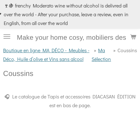
Passer
Paiement Sécurisé et 3 fois sans frais ⛱️
au
contenu
principal
Make your home cosy, mobiliers design e
Boutique en ligne MA DÉCO - Meubles -
»
Ma
»
Coussins
Déco, Huile d’olive et Vins sans alcool
Sélection
Coussins
🎧 Le catalogue de Tapis et accessoires DIACASAN ÉDITION
est en bas de page.