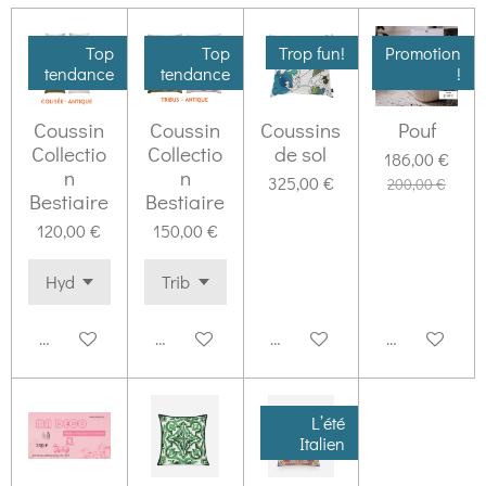
Top
Top
Trop fun!
Promotion
tendance
tendance
!
Coussin
Coussin
Coussins
Pouf
Collectio
Collectio
de sol
186,00 €
n
n
325,00 €
200,00 €
Bestiaire
Bestiaire
120,00 €
150,00 €
Ajouter au panier
Ajouter au panier
Ajouter au panier
Ajouter au pa
L’été
Italien