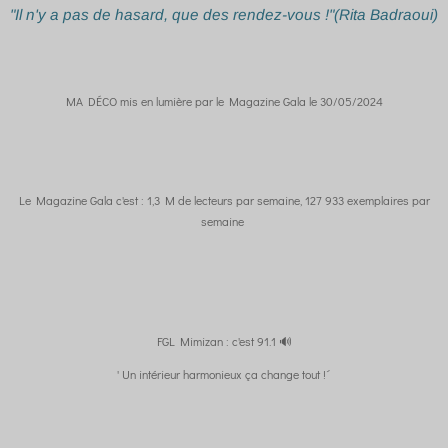
"Il n'y a pas de hasard, que des rendez-vous !"(Rita Badraoui)
MA DÉCO mis en lumière par le Magazine Gala le 30/05/2024
Le Magazine Gala c'est : 1,3 M de lecteurs par semaine, 127 933 exemplaires par
semaine
FGL Mimizan : c'est 91.1 🔊
' Un intérieur harmonieux ça change tout !´