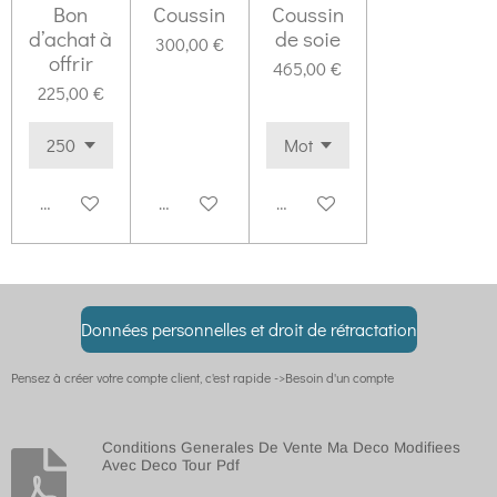
Bon
Coussin
Coussin
d’achat à
de soie
300,00 €
offrir
465,00 €
225,00 €
Ajouter au panier
Ajouter au panier
Ajouter au panier
Données personnelles et droit de rétractation
Pensez à créer votre compte client, c'est rapide ->Besoin d'un compte
Conditions Generales De Vente Ma Deco Modifiees
Avec Deco Tour Pdf