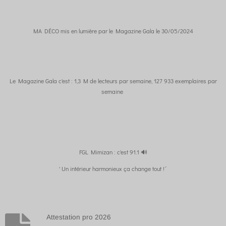
MA DÉCO mis en lumière par le Magazine Gala le 30/05/2024
Le Magazine Gala c'est : 1,3 M de lecteurs par semaine, 127 933 exemplaires par
semaine
FGL Mimizan : c'est 91.1 🔊
' Un intérieur harmonieux ça change tout !´
Attestation pro 2026