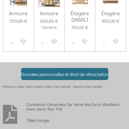
Armoire
Armoire
Étagère
Étagère
DABALI
550,00 €
600,00 €
900,00 €
765,00 €
720,00 €
Ajouter au panier
M'avertir si disponible
M'avertir si disponible
Ajouter au pa
Données personnelles et droit de rétractation
Pensez à créer votre compte client, c'est rapide ->Besoin d'un compte
Conditions Generales De Vente Ma Deco Modifiees
Avec Deco Tour Pdf
Télécharger