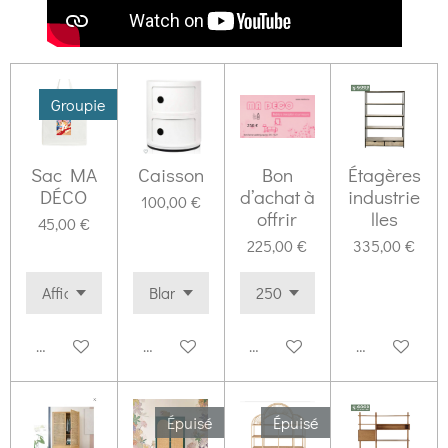
Groupie
Sac MA
Caisson
Bon
Étagères
DÉCO
d’achat à
industrie
100,00 €
offrir
lles
45,00 €
225,00 €
335,00 €
Ajouter au panier
Ajouter au panier
Ajouter au panier
Ajouter au pa
Épuisé
Épuisé