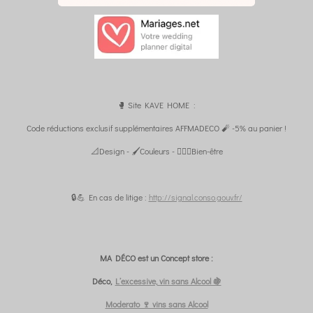
🥊 Site KAVE HOME :
Code réductions exclusif supplémentaires AFFMADECO 🧨 -5% au panier !
📐Design - 🖌️Couleurs - 🧘🏼‍♀️Bien-être
🔒💪 En cas de litige :
http://signal.conso.gouv.fr/
MA DÉCO est un Concept store :
Déco,
L’excessive, vin sans Alcool 🍇
Moderato 🍷 vins sans Alcool