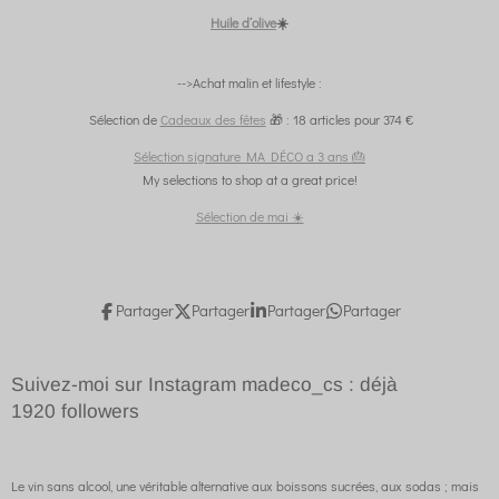
Huile d’olive
☀️
-->Achat malin et lifestyle :
Sélection de
Cadeaux des fêtes
🎁 : 18 articles pour 374 €
Sélection signature MA DÉCO a 3 ans 🎂
My selections to shop at a great price!
Sélection de mai ☀️
Partager
Partager
Partager
Partager
Suivez-moi sur Instagram madeco_cs : déjà
1920
followers
Le vin sans alcool, une véritable alternative aux boissons sucrées, aux sodas ; mais