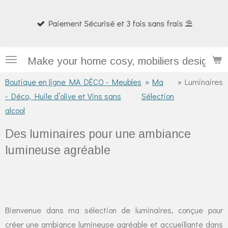
Passer
Paiement Sécurisé et 3 fois sans frais ⛱️
au
contenu
principal
Make your home cosy, mobiliers design et
Boutique en ligne MA DÉCO - Meubles
»
Ma
»
Luminaires
- Déco, Huile d’olive et Vins sans
Sélection
alcool
Des luminaires pour une ambiance
lumineuse agréable
Bienvenue dans ma sélection de luminaires, conçue pour
créer une ambiance lumineuse agréable et accueillante dans