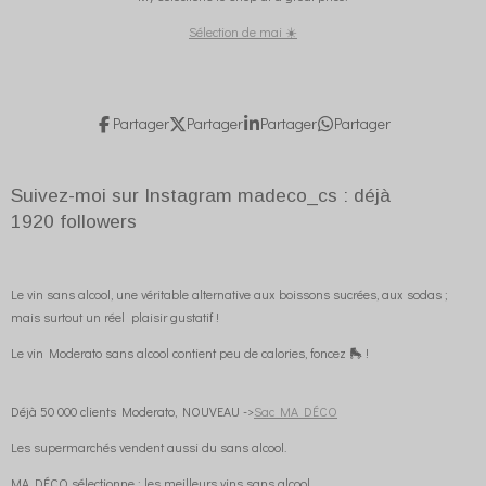
Sélection de mai ☀️
Partager
Partager
Partager
Partager
Suivez-moi sur Instagram madeco_cs : déjà
1920
followers
Le vin sans alcool, une véritable alternative aux boissons sucrées, aux sodas ;
mais surtout un réel plaisir gustatif !
Le vin Moderato sans alcool contient peu de calories, foncez 🛼 !
Déjà 50 000 clients Moderato, NOUVEAU ->
Sac MA DÉCO
Les supermarchés vendent aussi du sans alcool.
MA DÉCO sélectionne : les meilleurs vins sans alcool.