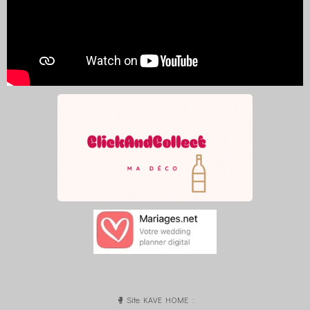
🥊 Site KAVE HOME :