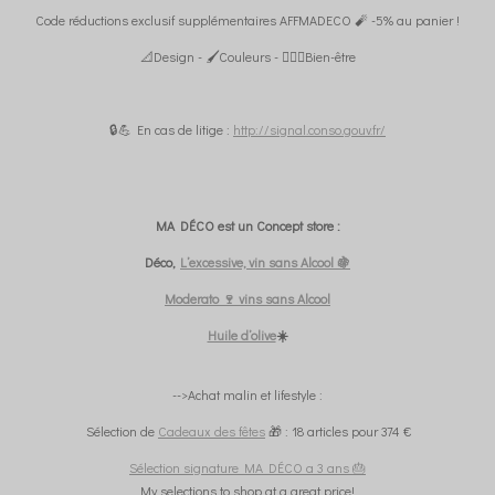
Code réductions exclusif supplémentaires AFFMADECO 🧨 -5% au panier !
📐Design - 🖌️Couleurs - 🧘🏼‍♀️Bien-être
🔒💪 En cas de litige :
http://signal.conso.gouv.fr/
MA DÉCO est un Concept store :
Déco,
L’excessive, vin sans Alcool 🍇
Moderato 🍷 vins sans Alcool
Huile d’olive
☀️
-->Achat malin et lifestyle :
Sélection de
Cadeaux des fêtes
🎁 : 18 articles pour 374 €
Sélection signature MA DÉCO a 3 ans 🎂
My selections to shop at a great price!