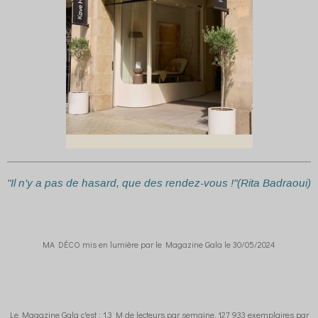
"Il n'y a pas de hasard, que des rendez-vous !"(Rita Badraoui)
MA DÉCO mis en lumière par le Magazine Gala le 30/05/2024
Le Magazine Gala c'est : 1,3 M de lecteurs par semaine, 127 933 exemplaires par