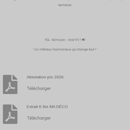
semaine
FGL Mimizan : c'est 91.1 🔊
' Un intérieur harmonieux ça change tout !´
Attestation pro 2026
Télécharger
Extrait K Bis MA DÉCO
Télécharger