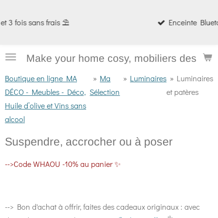
Passer
Enceinte Bluetooth PRODIGE 📻
au
contenu
principal
Make your home cosy, mobiliers design e
Boutique en ligne MA
»
Ma
»
Luminaires
»
Luminaires
DÉCO - Meubles - Déco,
Sélection
et patères
Huile d’olive et Vins sans
alcool
Suspendre, accrocher ou à poser
-->Code WHAOU -10% au panier ✨
--> Bon d'achat à offrir, faites des cadeaux originaux : avec