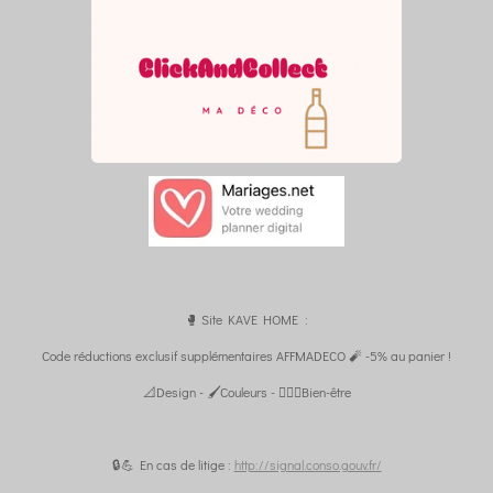
🥊 Site KAVE HOME :
Code réductions exclusif supplémentaires AFFMADECO 🧨 -5% au panier !
📐Design - 🖌️Couleurs - 🧘🏼‍♀️Bien-être
🔒💪 En cas de litige :
http://signal.conso.gouv.fr/