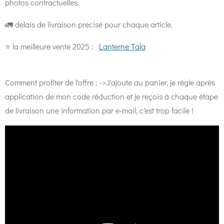
photos contractuelles.
🚛 delais de livraison precisé pour chaque article.
⭐️ la meilleure vente 2025 :
Lanterne Tala
Comment profiter de l'offre : ->J'ajoute au panier, je règle après
application de mon code réduction et je reçois à chaque étape
de livraison une information par e-mail, c'est trop facile !