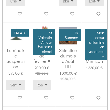
Ajouter au panier
Ajouter au panier
Ajouter au panier
Ajouter au pa
TALA ⭐️
St
In
Mon
Valentin
Summer
cœur
l’Amour
s’illumine
fou sans
en
Luminair
Sélection
Sélection
Vacance
alcool
vacances
e
de
du mois
s à
⭐️
Suspensi
février ♥️
d’Août
Mimizan
on
🚣‍♂️
700,00 €
1 220,00 €
575,00 €
1 000,00 €
725,00 €
1 030,00 €
Ajouter au panier
Ajouter au panier
Ajouter au panier
Ajouter au pa