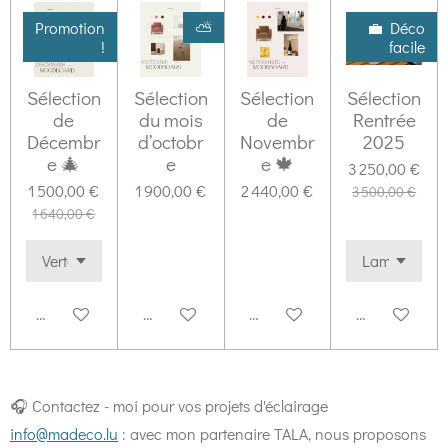
Promotion
⛅️
💼 Déco
!
facile
Sélection
Sélection
Sélection
Sélection
de
du mois
de
Rentrée
Décembr
d’octobr
Novembr
2025
e 🎄
e
e 🍁
3 250,00 €
1 500,00 €
1 900,00 €
2 440,00 €
3 500,00 €
1 640,00 €
Ajouter au panier
Ajouter au panier
Ajouter au panier
Ajouter au pa
🎧 Contactez - moi pour vos projets d'éclairage
info@madeco.lu
: avec mon partenaire TALA, nous proposons