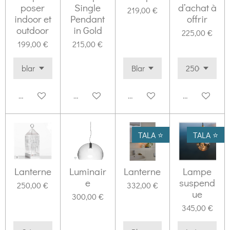
poser
Single
d’achat à
219,00 €
indoor et
Pendant
offrir
outdoor
in Gold
225,00 €
199,00 €
215,00 €
Ajouter au panier
Ajouter au panier
Ajouter au panier
Ajouter au pa
TALA ⭐️
TALA ⭐️
Lanterne
Luminair
Lanterne
Lampe
e
suspend
250,00 €
332,00 €
ue
300,00 €
345,00 €