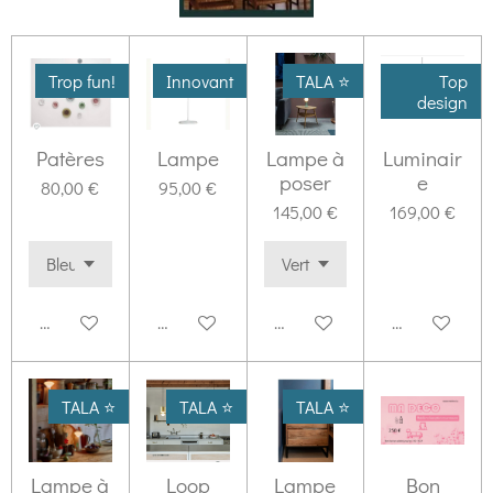
Trop fun!
Innovant
TALA ⭐️
Top
design
Patères
Lampe
Lampe à
Luminair
poser
e
80,00 €
95,00 €
145,00 €
169,00 €
Ajouter au panier
Ajouter au panier
Ajouter au panier
Ajouter au pa
TALA ⭐️
TALA ⭐️
TALA ⭐️
Lampe à
Loop
Lampe
Bon