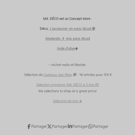
MA DÉCO est un Concept store :
Déco,
L’excessive, vin sans Alcool 🍇
Moderato 🍷 vins sans Alcool
Huile d’olive
☀️
-->Achat malin et lifestyle :
Sélection de
Cadeaux des fêtes
🎁 : 18 articles pour 374 €
Sélection signature MA DÉCO a 3 ans 🎂
My selections to shop at a great price!
Sélection de mai ☀️
Partager
Partager
Partager
Partager