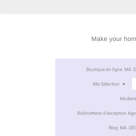
Passer
au
contenu
principal
Make your home
Boutique en ligne MA DÉ
Ma Sélection
Moderat
Robinetterie d’exception Ago
Blog MA DÉ