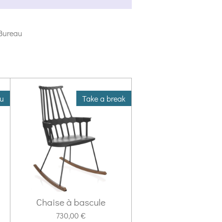
Bureau
u
Take a break
Chaise à bascule
730,00 €