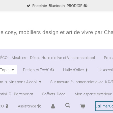
Enceinte Bluetooth PRODIGE 📻
 cosy, mobiliers design et art de vivre par Ch
CO - Meubles - Déco, Huile d’olive et Vins sans alcool
Pop 
Tapis
Design et Tech’ 📻
Huile d’olive ☀️
L’excessi
o 🍷 vins sans Alcool
Sur mesure 🪡 partenariat avec K
stini 🚿 Partenariat
Coffrets Déco
Mon espace extérieur 
CO 🥊
Assistance 🛠️
Call me/C