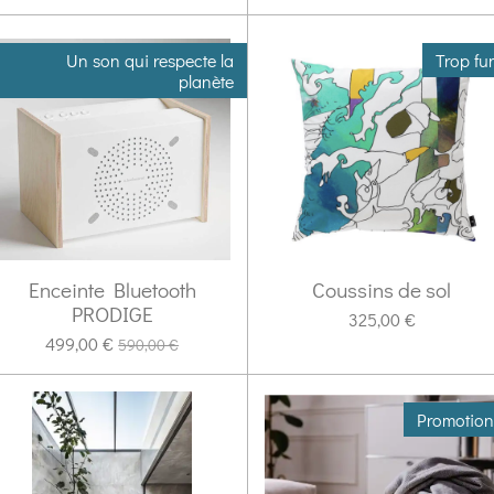
Un son qui respecte la
Trop fu
planète
Enceinte Bluetooth
Coussins de sol
PRODIGE
325,00 €
499,00 €
590,00 €
Promotion