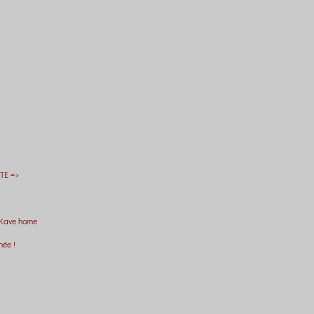
TE =>
 Kave home
née !