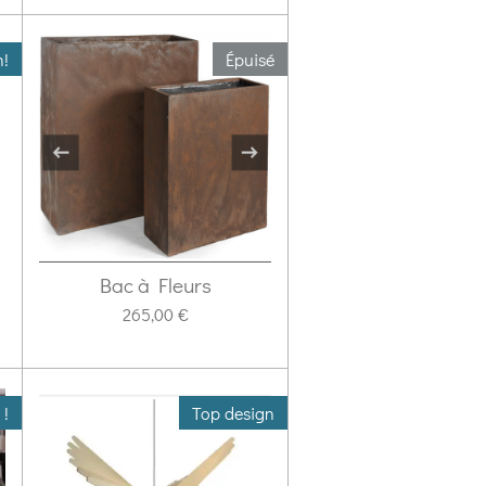
n!
Épuisé
Bac à Fleurs
265,00 €
 !
Top design