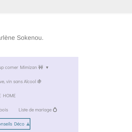
arlène Sokenou.
up corner Mimizan 🚧
ve, vin sans Alcool 🍇
AVE HOME
bois
Liste de mariage 💍
onseils Déco 🧘