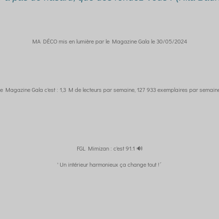
MA DÉCO mis en lumière par le Magazine Gala le 30/05/2024
e Magazine Gala c'est : 1,3 M de lecteurs par semaine, 127 933 exemplaires par semai
FGL Mimizan : c'est 91.1 🔊
' Un intérieur harmonieux ça change tout !´