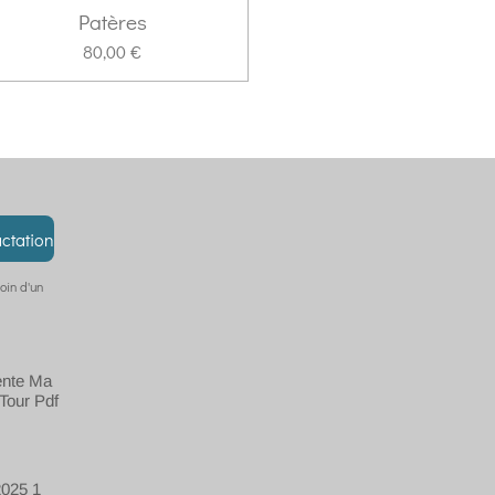
Patères
80,00 €
actation
oin d'un
ente Ma
Tour Pdf
025 1