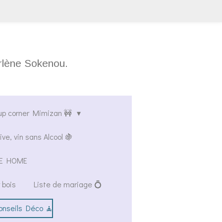
arlène Sokenou.
up corner Mimizan 🚧
ive, vin sans Alcool 🍇
AVE HOME
 bois
Liste de mariage 💍
onseils Déco 🧘