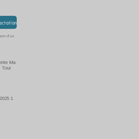
actation
esoin d'un
ente Ma
 Tour
025 1