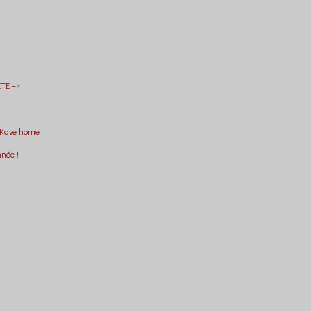
TE =>
 Kave home
nnée !