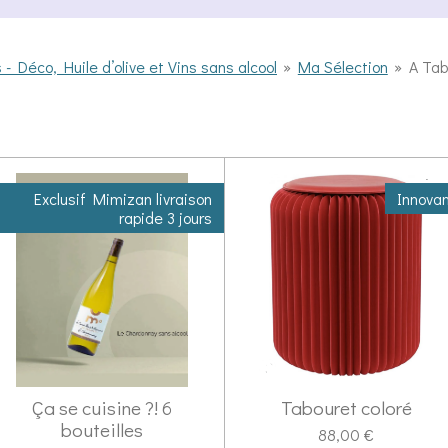
 Déco, Huile d’olive et Vins sans alcool
»
Ma Sélection
»
A Tab
Exclusif Mimizan livraison
Innova
rapide 3 jours
Ça se cuisine ?! 6
Tabouret coloré
bouteilles
88,00 €