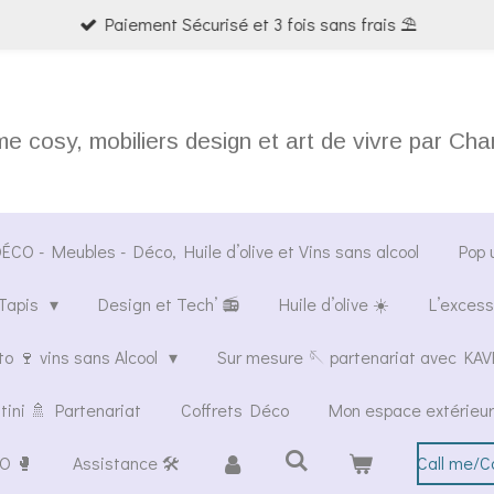
Paiement Sécurisé et 3 fois sans frais ⛱️
 cosy, mobiliers design et art de vivre par Ch
CO - Meubles - Déco, Huile d’olive et Vins sans alcool
Pop 
Tapis
Design et Tech’ 📻
Huile d’olive ☀️
L’excess
o 🍷 vins sans Alcool
Sur mesure 🪡 partenariat avec K
tini 🚿 Partenariat
Coffrets Déco
Mon espace extérieur
O 🥊
Assistance 🛠️
Call me/C