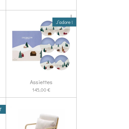
J’adore !
Assiettes
145,00 €
🏅