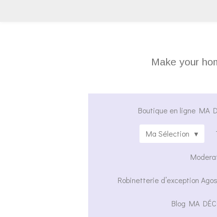
Passer
au
contenu
principal
Make your home
Boutique en ligne MA DÉ
Ma Sélection
Moderat
Robinetterie d’exception Agos
Blog MA DÉC