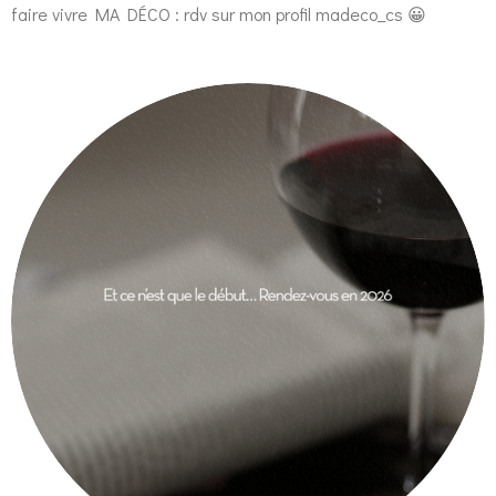
faire vivre MA DÉCO : rdv sur mon profil madeco_cs 😀