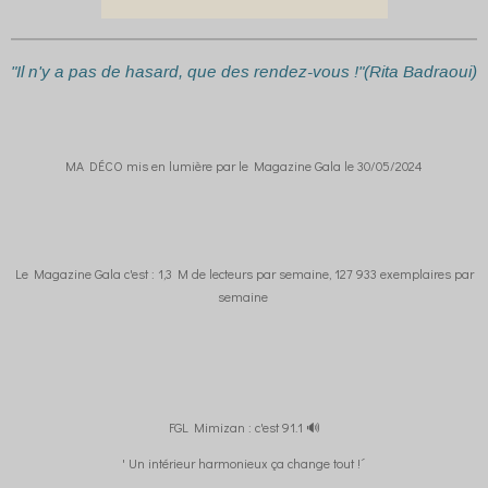
"Il n'y a pas de hasard, que des rendez-vous !"(Rita Badraoui)
MA DÉCO mis en lumière par le Magazine Gala le 30/05/2024
Le Magazine Gala c'est : 1,3 M de lecteurs par semaine, 127 933 exemplaires par
semaine
FGL Mimizan : c'est 91.1 🔊
' Un intérieur harmonieux ça change tout !´