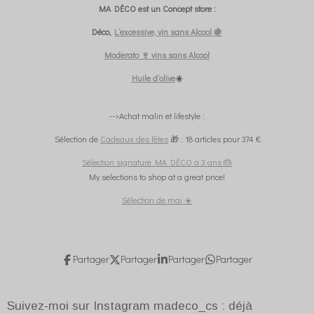
MA DÉCO est un Concept store :
Déco,
L’excessive, vin sans Alcool 🍇
Moderato 🍷 vins sans Alcool
Huile d’olive
☀️
-->Achat malin et lifestyle :
Sélection de
Cadeaux des fêtes
🎁 : 18 articles pour 374 €
Sélection signature MA DÉCO a 3 ans 🎂
My selections to shop at a great price!
Sélection de mai ☀️
Partager
Partager
Partager
Partager
Suivez-moi sur Instagram madeco_cs : déjà