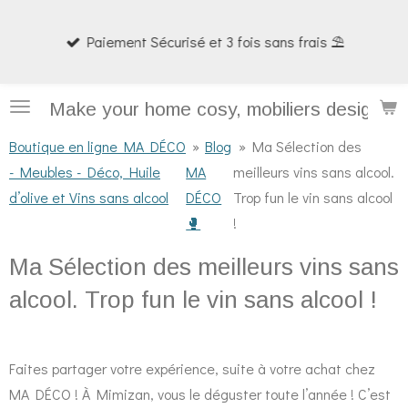
Passer
Paiement Sécurisé et 3 fois sans frais ⛱️
au
contenu
principal
Make your home cosy, mobiliers design et
Boutique en ligne MA DÉCO
»
Blog
»
Ma Sélection des
- Meubles - Déco, Huile
MA
meilleurs vins sans alcool.
d’olive et Vins sans alcool
DÉCO
Trop fun le vin sans alcool
🥊
!
Ma Sélection des meilleurs vins sans
alcool. Trop fun le vin sans alcool !
Faites partager votre expérience, suite à votre achat chez
MA DÉCO ! À Mimizan, vous le déguster toute l’année ! C’est