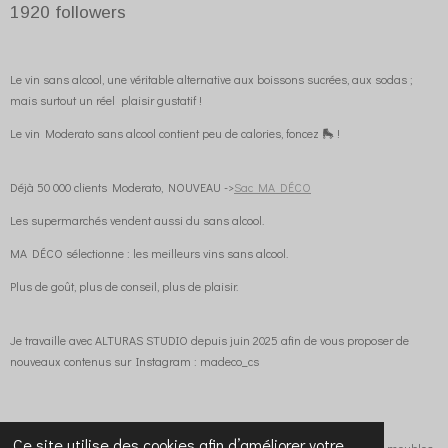
1920
followers
Le vin sans alcool, une véritable alternative aux boissons sucrées, aux sodas ;
mais surtout un réel plaisir gustatif !
Le vin Moderato sans alcool contient peu de calories, foncez 🛼 !
Déjà 50 000 clients Moderato, NOUVEAU ->
Sac MA DÉCO
Les supermarchés vendent aussi du sans alcool.
MA DÉCO sélectionne : les meilleurs vins sans alcool.
Plus de goût, plus de conseil, plus de plaisir.
Je travaille avec ALTURAS STUDIO depuis juin 2025 afin de vous proposer de
nouveaux contenus sur Instagram : madeco_cs
Ce site utilise des cookies afin d’améliorer votre