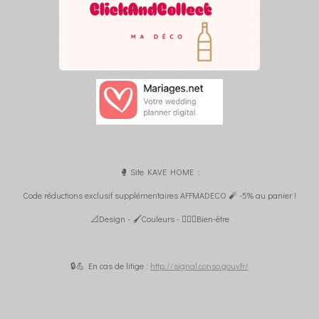
🥊 Site KAVE HOME :
Code réductions exclusif supplémentaires AFFMADECO 🧨 -5% au panier !
📐Design - 🖌️Couleurs - 🧘🏼‍♀️Bien-être
🔒💪 En cas de litige :
http://signal.conso.gouv.fr/