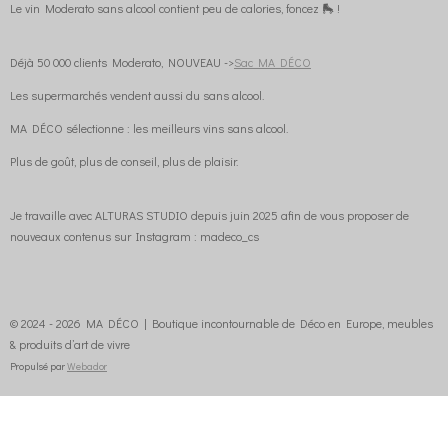
Le vin Moderato sans alcool contient peu de calories, foncez 🛼 !
Déjà 50 000 clients Moderato, NOUVEAU ->
Sac MA DÉCO
Les supermarchés vendent aussi du sans alcool.
MA DÉCO sélectionne : les meilleurs vins sans alcool.
Plus de goût, plus de conseil, plus de plaisir.
Je travaille avec ALTURAS STUDIO depuis juin 2025 afin de vous proposer de
nouveaux contenus sur Instagram : madeco_cs
© 2024 - 2026 MA DÉCO | Boutique incontournable de Déco en Europe, meubles
& produits d’art de vivre
Propulsé par
Webador