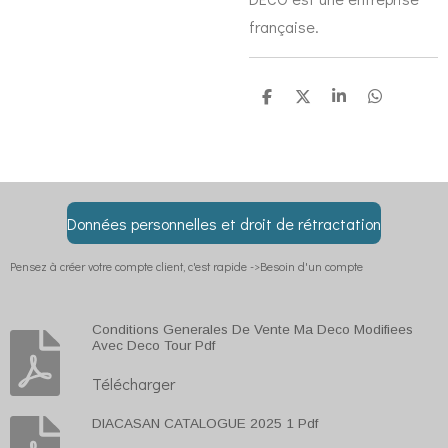
française.
P
P
P
P
a
a
a
a
r
r
r
r
t
t
t
t
a
a
a
a
g
g
g
g
e
e
e
e
r
r
r
r
Données personnelles et droit de rétractation
Pensez à créer votre compte client, c'est rapide ->Besoin d'un compte
Conditions Generales De Vente Ma Deco Modifiees
Avec Deco Tour Pdf
Télécharger
DIACASAN CATALOGUE 2025 1 Pdf