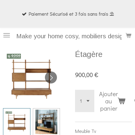
Passer
Paiement Sécurisé et 3 fois sans frais ⛱️
au
contenu
principal
Make your home cosy, mobiliers design et
Étagère
900,00 €
Ajouter
au
panier
Meuble Tv