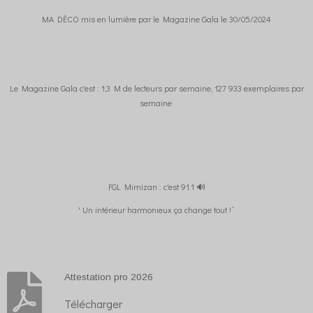
MA DÉCO mis en lumière par le Magazine Gala le 30/05/2024
Le Magazine Gala c'est : 1,3 M de lecteurs par semaine, 127 933 exemplaires par
semaine
FGL Mimizan : c'est 91.1 🔊
' Un intérieur harmonieux ça change tout !´
Attestation pro 2026
Télécharger