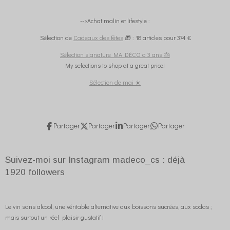
-->Achat malin et lifestyle :
Sélection de
Cadeaux des fêtes
🎁 : 18 articles pour 374 €
Sélection signature MA DÉCO a 3 ans 🎂
My selections to shop at a great price!
Sélection de mai ☀️
Partager
Partager
Partager
Partager
Suivez-moi sur Instagram madeco_cs : déjà
1920
followers
Le vin sans alcool, une véritable alternative aux boissons sucrées, aux sodas ;
mais surtout un réel plaisir gustatif !