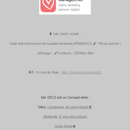
🥊 Site KAVE HOME :
Code réductions exclusif supplémentaires AFFMADECO 🧨 -5% au panier !
📐Design - 🖌️Couleurs - 🧘🏼‍♀️Bien-être
🔒💪 En cas de litige :
http://signal.conso.gouv.fr/
MA DÉCO est un Concept store :
Déco,
L’excessive, vin sans Alcool 🍇
Moderato 🍷 vins sans Alcool
Huile d’olive
☀️