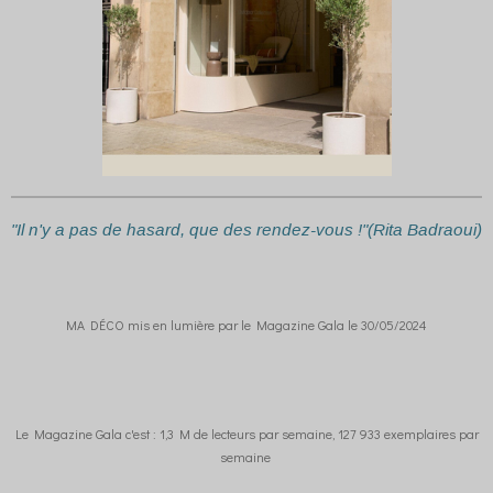
"Il n'y a pas de hasard, que des rendez-vous !"(Rita Badraoui)
MA DÉCO mis en lumière par le Magazine Gala le 30/05/2024
Le Magazine Gala c'est : 1,3 M de lecteurs par semaine, 127 933 exemplaires par
semaine