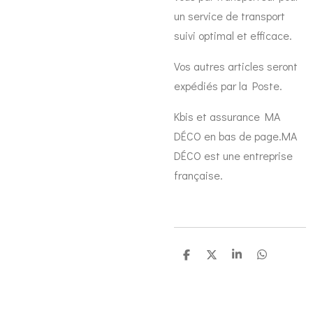
un service de transport
suivi optimal et efficace.
Vos autres articles seront
expédiés par la Poste.
Kbis et assurance MA
DÉCO en bas de page.MA
DÉCO est une entreprise
française.
P
P
P
P
a
a
a
a
r
r
r
r
t
t
t
t
a
a
a
a