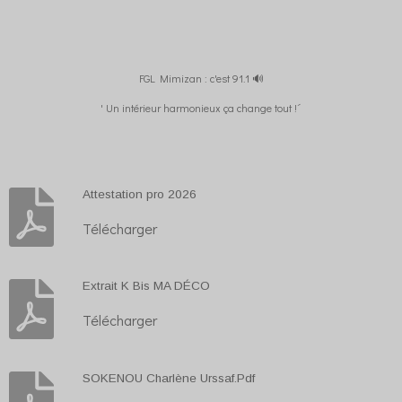
FGL Mimizan : c'est 91.1 🔊
' Un intérieur harmonieux ça change tout !´
Attestation pro 2026
Télécharger
Extrait K Bis MA DÉCO
Télécharger
SOKENOU Charlène Urssaf.Pdf