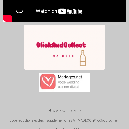
🥊 Site KAVE HOME :
Code réductions exclusif supplémentaires AFFMADECO 🧨 -5% au panier !