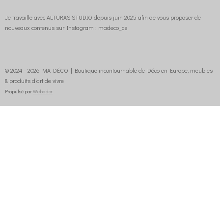
Je travaille avec ALTURAS STUDIO depuis juin 2025 afin de vous proposer de
nouveaux contenus sur Instagram : madeco_cs
© 2024 - 2026 MA DÉCO | Boutique incontournable de Déco en Europe, meubles
& produits d’art de vivre
Propulsé par
Webador