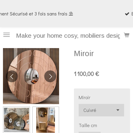
Passer
Enceinte Bluetooth PRODIGE 📻
au
contenu
principal
Make your home cosy, mobiliers design et
Miroir
1 100,00 €
Miroir
Taille cm