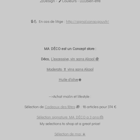
📐Design - 🖌️Couleurs - 🧘🏼‍♀️Bien-être
🔒💪 En cas de litige :
http://signal.conso.gouv.fr/
MA DÉCO est un Concept store :
Déco,
L’excessive, vin sans Alcool 🍇
Moderato 🍷 vins sans Alcool
Huile d’olive
☀️
-->Achat malin et lifestyle :
Sélection de
Cadeaux des fêtes
🎁 : 18 articles pour 374 €
Sélection signature MA DÉCO a 3 ans 🎂
My selections to shop at a great price!
Sélection de mai ☀️