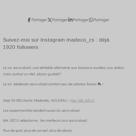
Partager
Partager
Partager
Partager
Suivez-moi sur Instagram madeco_cs : déjà
1920
followers
Le vin sans alcool, une véritable alternative aux boissons sucrées, aux sodas ;
mais surtout un réel plaisir gustatif !
Le vin Moderato sans alcool contient peu de calories, foncez 🛼 !
Déjà 50 000 clients Moderato, NOUVEAU ->
Sac MA DÉCO
Les supermarchés vendent aussi du sans alcool.
MA DÉCO sélectionne : les meilleurs vins sans alcool.
Plus de goût, plus de conseil, plus de plaisir.