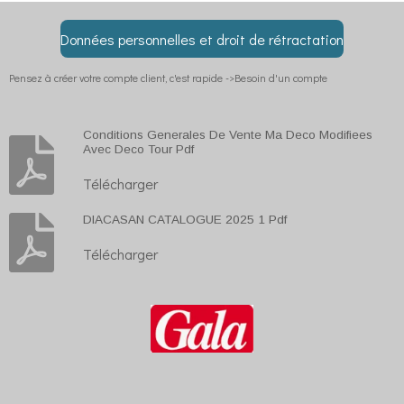
g
g
g
g
e
e
e
e
r
r
r
r
Données personnelles et droit de rétractation
Pensez à créer votre compte client, c'est rapide ->Besoin d'un compte
Conditions Generales De Vente Ma Deco Modifiees
Avec Deco Tour Pdf
Télécharger
DIACASAN CATALOGUE 2025 1 Pdf
Télécharger