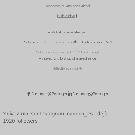
Moderato 🍷 vins sans Alcool
Huile d’olive
☀️
-->Achat malin et lifestyle :
Sélection de
Cadeaux des fêtes
🎁 : 18 articles pour 374 €
Sélection signature MA DÉCO a 3 ans 🎂
My selections to shop at a great price!
Sélection de mai ☀️
Partager
Partager
Partager
Partager
Suivez-moi sur Instagram madeco_cs : déjà
1920
followers