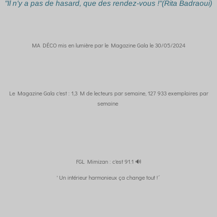
"Il n'y a pas de hasard, que des rendez-vous !"(Rita Badraoui)
MA DÉCO mis en lumière par le Magazine Gala le 30/05/2024
Le Magazine Gala c'est : 1,3 M de lecteurs par semaine, 127 933 exemplaires par
semaine
FGL Mimizan : c'est 91.1 🔊
' Un intérieur harmonieux ça change tout !´