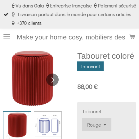
🍦Vu dans Gala 🍦Entreprise française 🍦Paiement sécurisé
Passer
🍦 Livraison partout dans le monde pour certains articles
au
🍦 +370 clients
contenu
principal
Make your home cosy, mobiliers design e
Tabouret coloré
Innovant
88,00 €
Tabouret