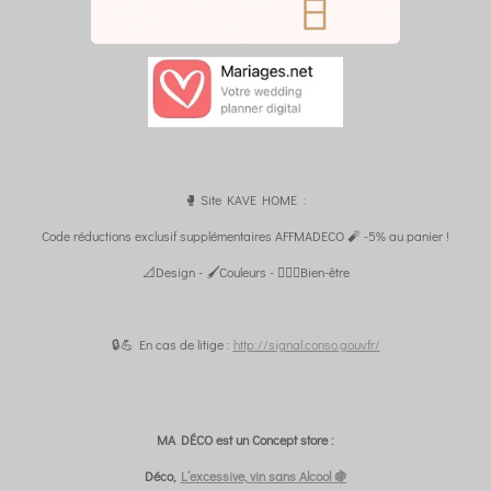
🥊 Site KAVE HOME :
Code réductions exclusif supplémentaires AFFMADECO 🧨 -5% au panier !
📐Design - 🖌️Couleurs - 🧘🏼‍♀️Bien-être
🔒💪 En cas de litige :
http://signal.conso.gouv.fr/
MA DÉCO est un Concept store :
Déco,
L’excessive, vin sans Alcool 🍇