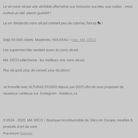
Le vin sans alcool, une véritable alternative aux boissons sucrées, aux sodas ; mais
surtout un réel plaisir gustatif !
Le vin Moderato sans alcool contient peu de calories, foncez 🛼 !
Déjà 50 000 clients Moderato, NOUVEAU ->
Sac MA DÉCO
Les supermarchés vendent aussi du sans alcool.
MA DÉCO sélectionne : les meilleurs vins sans alcool.
Plus de goût, plus de conseil, plus de plaisir.
Je travaille avec ALTURAS STUDIO depuis juin 2025 afin de vous proposer de
nouveaux contenus sur Instagram : madeco_cs
© 2024 - 2026 MA DÉCO | Boutique incontournable de Déco en Europe, meubles &
produits d’art de vivre
Propulsé par
Webador