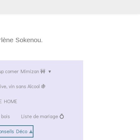
arlène Sokenou.
up corner Mimizan 🚧
ive, vin sans Alcool 🍇
AVE HOME
 bois
Liste de mariage 💍
onseils Déco 🧘