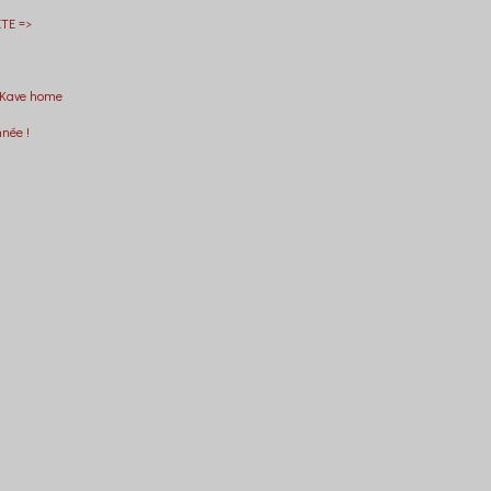
TE =>
 Kave home
nnée !