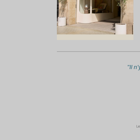
"Il 
Le