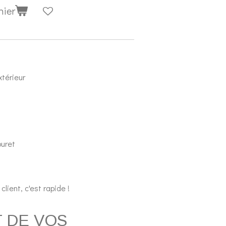
nier
xtérieur
ouret
lient, c'est rapide !
 DE VOS