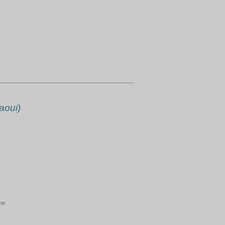
aoui)
ine