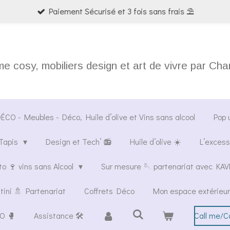
Paiement Sécurisé et 3 fois sans frais ⛱️
 cosy, mobiliers design et art de vivre par Ch
CO - Meubles - Déco, Huile d’olive et Vins sans alcool
Pop 
Tapis
Design et Tech’ 📻
Huile d’olive ☀️
L’excess
o 🍷 vins sans Alcool
Sur mesure 🪡 partenariat avec K
tini 🚿 Partenariat
Coffrets Déco
Mon espace extérieur
O 🥊
Assistance 🛠️
Call me/C