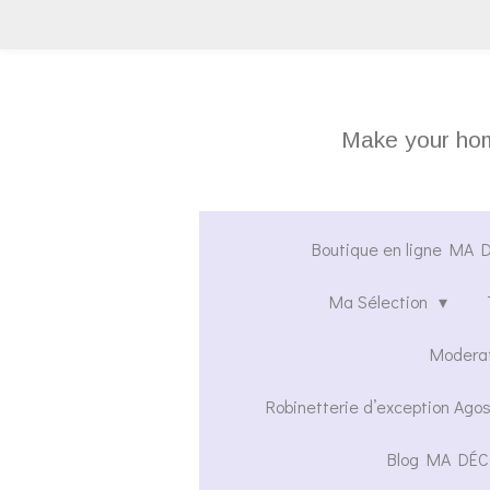
Passer
au
contenu
principal
Make your home
Boutique en ligne MA DÉ
Ma Sélection
Moderat
Robinetterie d’exception Agos
Blog MA DÉC