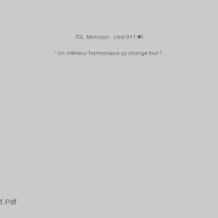
FGL Mimizan : c'est 91.1 🔊
' Un intérieur harmonieux ça change tout !´
f.Pdf