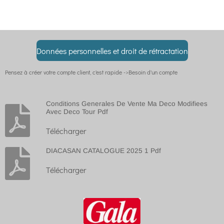
r
r
r
r
t
t
t
t
a
a
a
a
g
g
g
g
e
e
e
e
r
r
r
r
Données personnelles et droit de rétractation
Pensez à créer votre compte client, c'est rapide ->Besoin d'un compte
Conditions Generales De Vente Ma Deco Modifiees
Avec Deco Tour Pdf
Télécharger
DIACASAN CATALOGUE 2025 1 Pdf
Télécharger