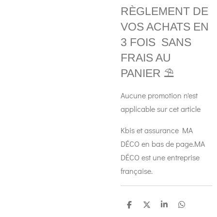
RÈGLEMENT DE
VOS ACHATS EN
3 FOIS SANS
FRAIS AU
PANIER ⛱️
Aucune promotion n'est
applicable sur cet article
Kbis et assurance MA
DÉCO en bas de page.MA
DÉCO est une entreprise
française.
P
P
P
P
a
a
a
a