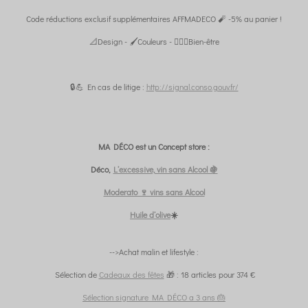
Code réductions exclusif supplémentaires AFFMADECO 🧨 -5% au panier !
📐Design - 🖌️Couleurs - 🧘🏼‍♀️Bien-être
🔒💪 En cas de litige :
http://signal.conso.gouv.fr/
MA DÉCO est un Concept store :
Déco,
L’excessive, vin sans Alcool 🍇
Moderato 🍷 vins sans Alcool
Huile d’olive
☀️
-->Achat malin et lifestyle :
Sélection de
Cadeaux des fêtes
🎁 : 18 articles pour 374 €
Sélection signature MA DÉCO a 3 ans 🎂