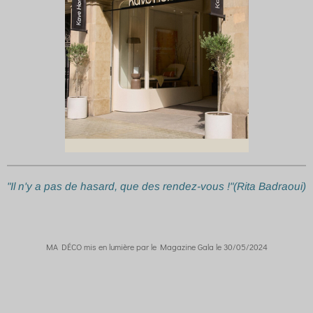
"Il n'y a pas de hasard, que des rendez-vous !"(Rita Badraoui)
MA DÉCO mis en lumière par le Magazine Gala le 30/05/2024