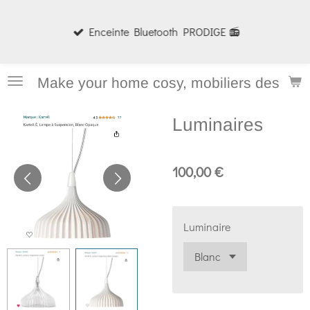
Passer
Enceinte Bluetooth PRODIGE 📻
au
contenu
principal
Make your home cosy, mobiliers design e
Luminaires
100,00 €
Luminaire