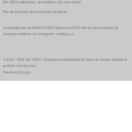
MA DÉCO sélectionne : les meilleurs vins sans alcool.
Plus de goût, plus de conseil, plus de plaisir.
Je travaille avec ALTURAS STUDIO depuis juin 2025 afin de vous proposer de
nouveaux contenus sur Instagram : madeco_cs
© 2024 - 2026 MA DÉCO | Boutique incontournable de Déco en Europe, meubles &
produits d’art de vivre
Propulsé par
Webador