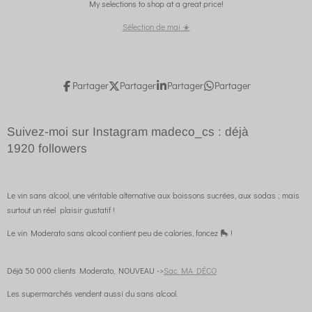
My selections to shop at a great price!
Sélection de mai ☀️
Partager
Partager
Partager
Partager
Suivez-moi sur Instagram madeco_cs : déjà
1920
followers
Le vin sans alcool, une véritable alternative aux boissons sucrées, aux sodas ; mais
surtout un réel plaisir gustatif !
Le vin Moderato sans alcool contient peu de calories, foncez 🛼 !
Déjà 50 000 clients Moderato, NOUVEAU ->
Sac MA DÉCO
Les supermarchés vendent aussi du sans alcool.