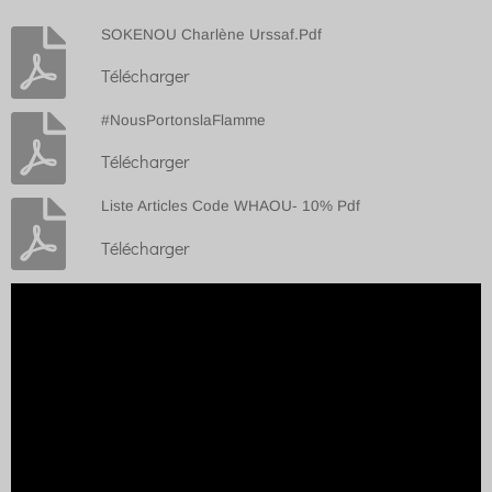
SOKENOU Charlène Urssaf.Pdf
Télécharger
#NousPortonslaFlamme
Télécharger
Liste Articles Code WHAOU- 10% Pdf
Télécharger