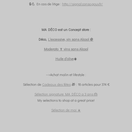
🔒💪 En cas de litige :
http://signal.conso.gouv.fr/
MA DÉCO est un Concept store :
Déco,
L’excessive, vin sans Alcool 🍇
Moderato 🍷 vins sans Alcool
Huile d’olive
☀️
-->Achat malin et lifestyle :
Sélection de
Cadeaux des fêtes
🎁 : 18 articles pour 374 €
Sélection signature MA DÉCO a 3 ans 🎂
My selections to shop at a great price!
Sélection de mai ☀️