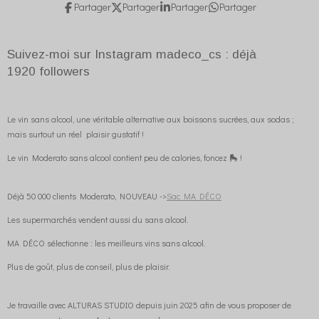
Partager
Partager
Partager
Partager
Suivez-moi sur Instagram madeco_cs : déjà
1920
followers
Le vin sans alcool, une véritable alternative aux boissons sucrées, aux sodas ;
mais surtout un réel plaisir gustatif !
Le vin Moderato sans alcool contient peu de calories, foncez 🛼 !
Déjà 50 000 clients Moderato, NOUVEAU ->
Sac MA DÉCO
Les supermarchés vendent aussi du sans alcool.
MA DÉCO sélectionne : les meilleurs vins sans alcool.
Plus de goût, plus de conseil, plus de plaisir.
Je travaille avec ALTURAS STUDIO depuis juin 2025 afin de vous proposer de