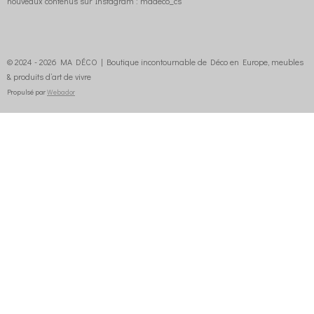
nouveaux contenus sur Instagram : madeco_cs
© 2024 - 2026 MA DÉCO | Boutique incontournable de Déco en Europe, meubles
& produits d’art de vivre
Propulsé par
Webador