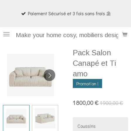
Passer
Paiement Sécurisé et 3 fois sans frais ⛱️
au
contenu
principal
Make your home cosy, mobiliers design et
Pack Salon
Canapé et Ti
amo
Promotion !
1 800,00 €
1 900,00 €
Coussins