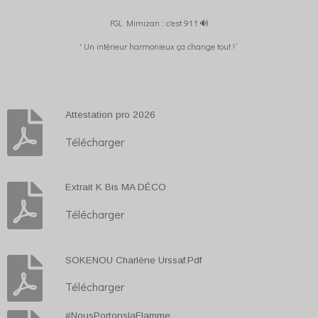
FGL Mimizan : c'est 91.1 🔊
' Un intérieur harmonieux ça change tout !´
Attestation pro 2026
Télécharger
Extrait K Bis MA DÉCO
Télécharger
SOKENOU Charlène Urssaf.Pdf
Télécharger
#NousPortonslaFlamme