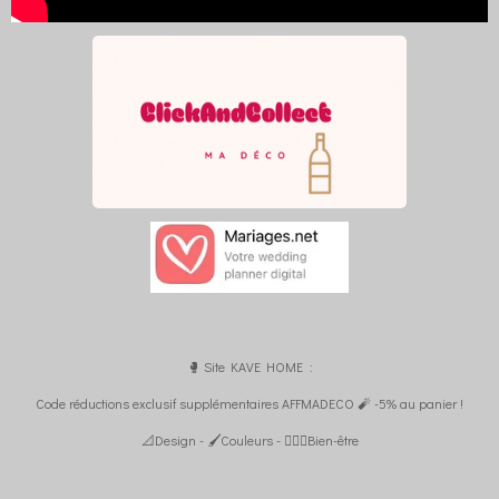
🥊 Site KAVE HOME :
Code réductions exclusif supplémentaires AFFMADECO 🧨 -5% au panier !
📐Design - 🖌️Couleurs - 🧘🏼‍♀️Bien-être