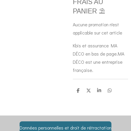
FRAIS AU
PANIER ⛱️
Aucune promotion n'est
applicable sur cet article
Kbis et assurance MA
DÉCO en bas de page.MA
DÉCO est une entreprise
française.
P
P
P
P
a
a
a
a
r
r
r
r
t
t
t
t
a
a
a
a
g
g
g
g
e
e
e
e
r
r
r
r
Données personnelles et droit de rétractation