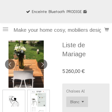
Passer
Enceinte Bluetooth PRODIGE 📻
au
contenu
principal
Make your home cosy, mobiliers design et
Liste de
Mariage
5 260,00 €
Chaises AI