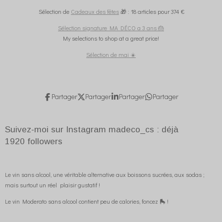
Sélection de
Cadeaux des fêtes
🎁 : 18 articles pour 374 €
Sélection signature MA DÉCO a 3 ans 🎂
My selections to shop at a great price!
Sélection de mai ☀️
Partager
Partager
Partager
Partager
Suivez-moi sur Instagram madeco_cs : déjà
1920
followers
Le vin sans alcool, une véritable alternative aux boissons sucrées, aux sodas ;
mais surtout un réel plaisir gustatif !
Le vin Moderato sans alcool contient peu de calories, foncez 🛼 !