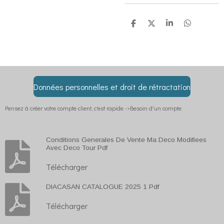
P
P
P
P
a
a
a
a
r
r
r
r
t
t
t
t
a
a
a
a
g
g
g
g
e
e
e
e
r
r
r
r
Données personnelles et droit de rétractation
Pensez à créer votre compte client, c'est rapide ->Besoin d'un compte
Conditions Generales De Vente Ma Deco Modifiees
Avec Deco Tour Pdf
Télécharger
DIACASAN CATALOGUE 2025 1 Pdf
Télécharger