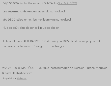
Déjà 50 000 clients Moderato, NOUVEAU ->
Sac MA DÉCO
Les supermarchés vendent aussi du sans alcool.
MA DÉCO sélectionne : les meilleurs vins sans alcool.
Plus de goût, plus de conseil, plus de plaisir.
Je travaille avec ALTURAS STUDIO depuis juin 2025 afin de vous proposer de
nouveaux contenus sur Instagram : madeco_cs
© 2024 - 2026 MA DÉCO | Boutique incontournable de Déco en Europe, meubles
& produits d’art de vivre
Propulsé par
Webador