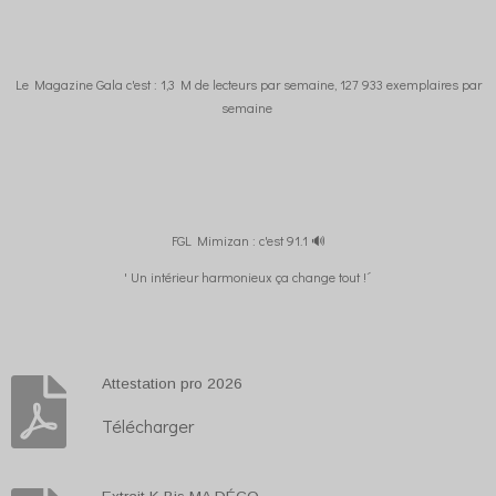
Le Magazine Gala c'est : 1,3 M de lecteurs par semaine, 127 933 exemplaires par
semaine
FGL Mimizan : c'est 91.1 🔊
' Un intérieur harmonieux ça change tout !´
Attestation pro 2026
Télécharger