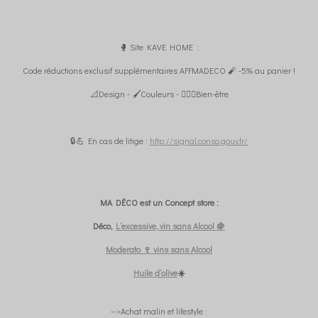
🥊 Site KAVE HOME :
Code réductions exclusif supplémentaires AFFMADECO 🧨 -5% au panier !
📐Design - 🖌️Couleurs - 🧘🏼‍♀️Bien-être
🔒💪 En cas de litige :
http://signal.conso.gouv.fr/
MA DÉCO est un Concept store :
Déco,
L’excessive, vin sans Alcool 🍇
Moderato 🍷 vins sans Alcool
Huile d’olive
☀️
-->Achat malin et lifestyle :