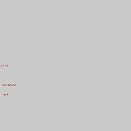
TE =>
 Kave home
nnée !