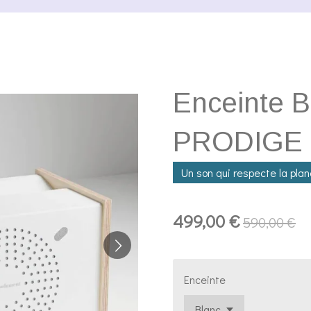
Enceinte B
PRODIGE
Un son qui respecte la pla
499,00 €
590,00 €
Enceinte