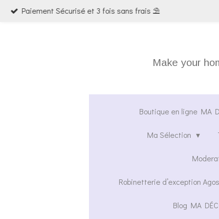
Passer
au
contenu
principal
Make your home
Boutique en ligne MA DÉ
Ma Sélection
Moderat
Robinetterie d’exception Agos
Blog MA DÉC