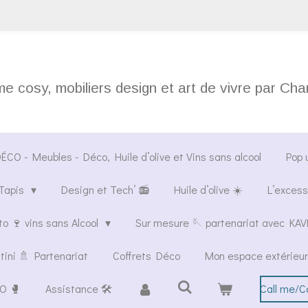
Enceinte Bluetooth PRODIGE 📻
 cosy, mobiliers design et art de vivre par Ch
CO - Meubles - Déco, Huile d’olive et Vins sans alcool
Pop 
Tapis
Design et Tech’ 📻
Huile d’olive ☀️
L’excess
o 🍷 vins sans Alcool
Sur mesure 🪡 partenariat avec K
tini 🚿 Partenariat
Coffrets Déco
Mon espace extérieur
O 🥊
Assistance 🛠️
Call me/C