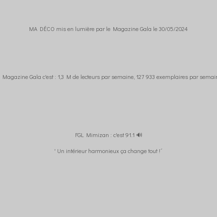
MA DÉCO mis en lumière par le Magazine Gala le 30/05/2024
 Magazine Gala c'est : 1,3 M de lecteurs par semaine, 127 933 exemplaires par sema
FGL Mimizan : c'est 91.1 🔊
' Un intérieur harmonieux ça change tout !´