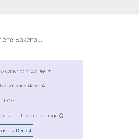
arlène Sokenou.
up corner Mimizan 🚧
ive, vin sans Alcool 🍇
AVE HOME
 bois
Liste de mariage 💍
onseils Déco 🧘