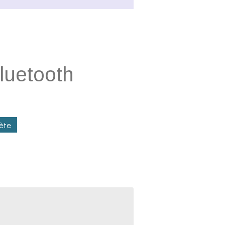
luetooth
nète