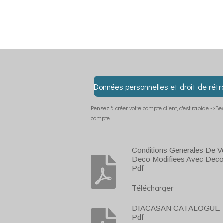
Données personnelles et droit de rétr
Pensez à créer votre compte client, c'est rapide ->B
compte
Conditions Generales De V
Deco Modifiees Avec Deco
Pdf
Télécharger
DIACASAN CATALOGUE 2
Pdf