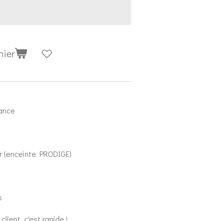
nier
E
rance
r (enceinte PRODIGE)
és
lient, c'est rapide !