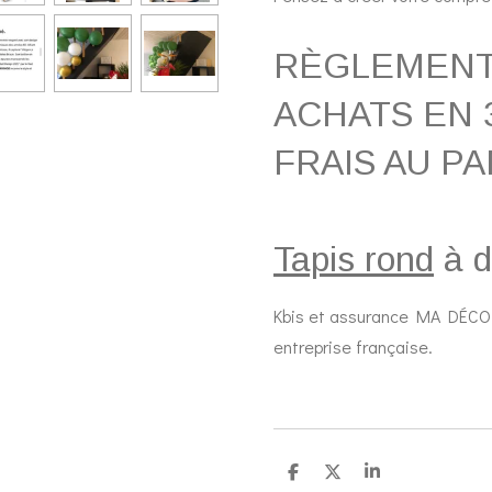
RÈGLEMENT
ACHATS EN 
FRAIS AU PA
Tapis rond
à d
Kbis et assurance MA DÉCO
entreprise française.
P
P
P