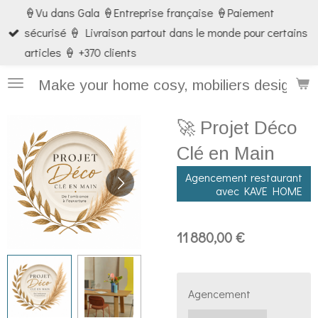
🍦Vu dans Gala 🍦Entreprise française 🍦Paiement
Passer
sécurisé 🍦 Livraison partout dans le monde pour certains
au
articles 🍦 +370 clients
contenu
principal
Make your home cosy, mobiliers design et
🚀 Projet Déco
Clé en Main
Agencement restaurant
avec KAVE HOME
11 880,00 €
Agencement