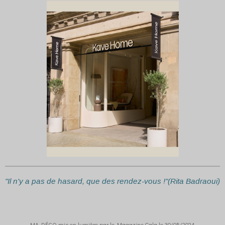
"Il n'y a pas de hasard, que des rendez-vous !"(Rita Badraoui)
MA DÉCO mis en lumière par le Magazine Gala le 30/05/2024