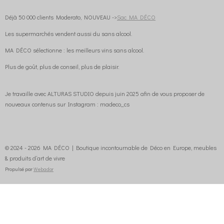
Déjà 50 000 clients Moderato, NOUVEAU ->
Sac MA DÉCO
Les supermarchés vendent aussi du sans alcool.
MA DÉCO sélectionne : les meilleurs vins sans alcool.
Plus de goût, plus de conseil, plus de plaisir.
Je travaille avec ALTURAS STUDIO depuis juin 2025 afin de vous proposer de
nouveaux contenus sur Instagram : madeco_cs
© 2024 - 2026 MA DÉCO | Boutique incontournable de Déco en Europe, meubles
& produits d’art de vivre
Propulsé par
Webador