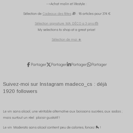
-->Achat malin et lifestyle :
Sélection de
Cadeaux des fêtes
🎁 : 18 articles pour 374 €
Sélection signature MA DÉCO a 3 ans 🎂
My selections to shop at a great price!
Sélection de mai ☀️
Partager
Partager
Partager
Partager
Suivez-moi sur Instagram madeco_cs : déjà
1920
followers
Le vin sans alcool, une véritable alternative aux boissons sucrées, aux sodas ;
mais surtout un réel plaisir gustatif !
Le vin Moderato sans alcool contient peu de calories, foncez 🛼 !