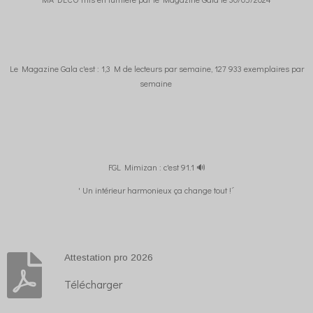
Le Magazine Gala c'est : 1,3 M de lecteurs par semaine, 127 933 exemplaires par
semaine
FGL Mimizan : c'est 91.1 🔊
' Un intérieur harmonieux ça change tout !´
Attestation pro 2026
Télécharger