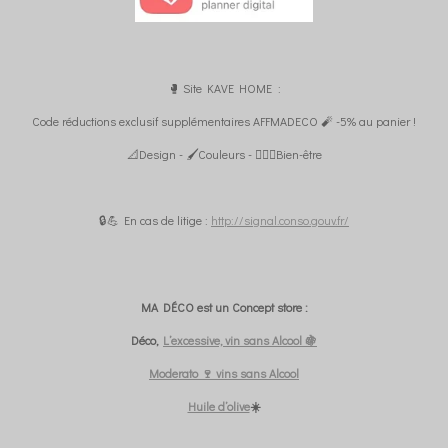
🥊 Site KAVE HOME :
Code réductions exclusif supplémentaires AFFMADECO 🧨 -5% au panier !
📐Design - 🖌️Couleurs - 🧘🏼‍♀️Bien-être
🔒💪 En cas de litige :
http://signal.conso.gouv.fr/
MA DÉCO est un Concept store :
Déco,
L’excessive, vin sans Alcool 🍇
Moderato 🍷 vins sans Alcool
Huile d’olive
☀️