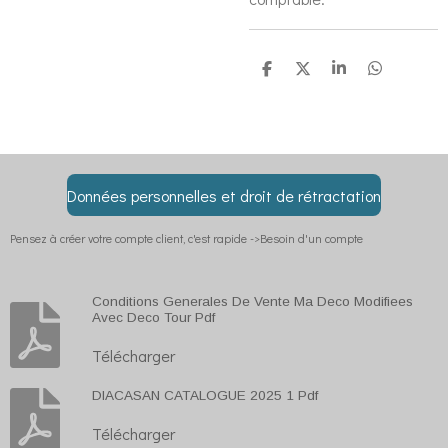
P
P
P
P
a
a
a
a
r
r
r
r
t
t
t
t
a
a
a
a
g
g
g
g
e
e
e
e
r
r
r
r
Données personnelles et droit de rétractation
Pensez à créer votre compte client, c'est rapide ->Besoin d'un compte
Conditions Generales De Vente Ma Deco Modifiees
Avec Deco Tour Pdf
Télécharger
DIACASAN CATALOGUE 2025 1 Pdf
Télécharger