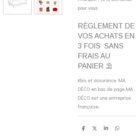
pour vous
RÈGLEMENT DE
VOS ACHATS EN
3 FOIS SANS
FRAIS AU
PANIER ⛱️
Kbis et assurance MA
DÉCO en bas de page.MA
DÉCO est une entreprise
française.
P
P
P
P
a
a
a
a