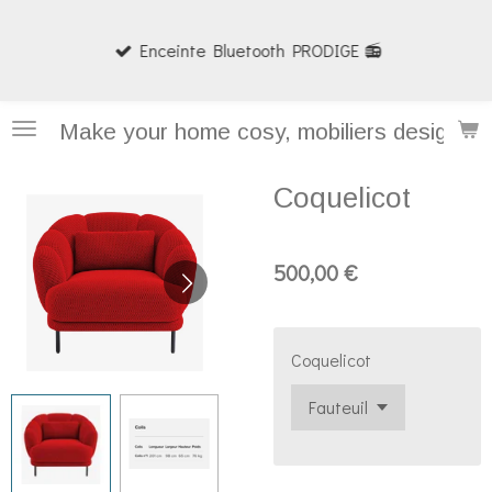
Passer
Enceinte Bluetooth PRODIGE 📻
au
contenu
principal
Make your home cosy, mobiliers design et
Coquelicot
500,00 €
Coquelicot