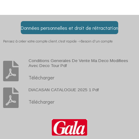
r
r
r
r
t
t
t
t
a
a
a
a
g
g
g
g
e
e
e
e
r
r
r
r
Données personnelles et droit de rétractation
Pensez à créer votre compte client, c'est rapide ->Besoin d'un compte
Conditions Generales De Vente Ma Deco Modifiees
Avec Deco Tour Pdf
Télécharger
DIACASAN CATALOGUE 2025 1 Pdf
Télécharger