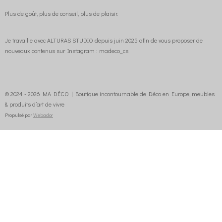
Plus de goût, plus de conseil, plus de plaisir.
Je travaille avec ALTURAS STUDIO depuis juin 2025 afin de vous proposer de
nouveaux contenus sur Instagram : madeco_cs
© 2024 - 2026 MA DÉCO | Boutique incontournable de Déco en Europe, meubles
& produits d’art de vivre
Propulsé par
Webador