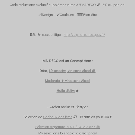
Code réductions exclusif supplémentaires AFFMADECO 🧨 -5% au panier !
📐Design - 🖌️Couleurs - 🧘🏼‍♀️Bien-être
🔒💪 En cas de litige :
http://signal.conso.gouv.fr/
MA DÉCO est un Concept store :
Déco,
L’excessive, vin sans Alcool 🍇
Moderato 🍷 vins sans Alcool
Huile d’olive
☀️
-->Achat malin et lifestyle :
Sélection de
Cadeaux des fêtes
🎁 : 18 articles pour 374 €
Sélection signature MA DÉCO a 3 ans 🎂
My selections to shop at a great price!