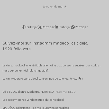
Sélection de mai ☀️
Partager
Partager
Partager
Partager
Suivez-moi sur Instagram madeco_cs : déjà
1920
followers
Le vin sans alcool, une véritable alternative aux boissons sucrées, aux sodas ;
mais surtout un réel plaisir gustatif !
Le vin Moderato sans alcool contient peu de calories, foncez 🛼 !
Déjà 50 000 clients Moderato, NOUVEAU ->
Sac MA DÉCO
Les supermarchés vendent aussi du sans alcool.
MA DÉCO sélectionne : les meilleurs vins sans alcool.