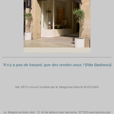
"Il n'y a pas de hasard, que des rendez-vous !"(Rita Badraoui)
MA DÉCO mis en lumière par le Magazine Gala le 30/05/2024
Le Magazine Gala c'est : 1,3 M de lecteurs par semaine, 127 933 exemplaires par