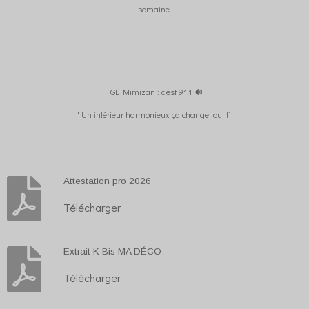
semaine
FGL Mimizan : c'est 91.1 🔊
' Un intérieur harmonieux ça change tout !´
Attestation pro 2026
Télécharger
Extrait K Bis MA DÉCO
Télécharger