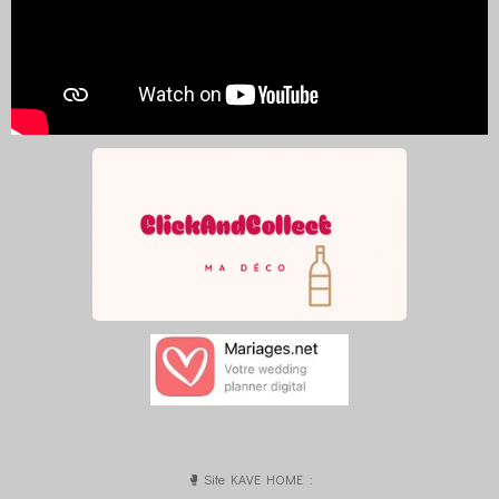
🥊 Site KAVE HOME :