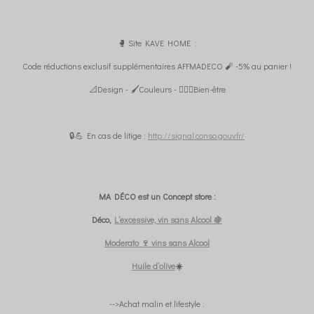
🥊 Site KAVE HOME :
Code réductions exclusif supplémentaires AFFMADECO 🧨 -5% au panier !
📐Design - 🖌️Couleurs - 🧘🏼‍♀️Bien-être
🔒💪 En cas de litige :
http://signal.conso.gouv.fr/
MA DÉCO est un Concept store :
Déco,
L’excessive, vin sans Alcool 🍇
Moderato 🍷 vins sans Alcool
Huile d’olive
☀️
-->Achat malin et lifestyle :