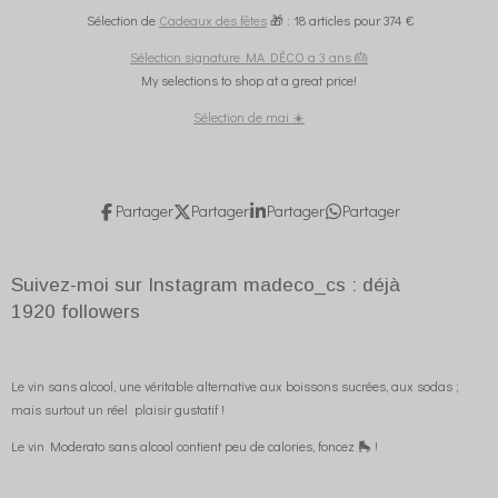
Sélection de
Cadeaux des fêtes
🎁 : 18 articles pour 374 €
Sélection signature MA DÉCO a 3 ans 🎂
My selections to shop at a great price!
Sélection de mai ☀️
Partager
Partager
Partager
Partager
Suivez-moi sur Instagram madeco_cs : déjà
1920
followers
Le vin sans alcool, une véritable alternative aux boissons sucrées, aux sodas ;
mais surtout un réel plaisir gustatif !
Le vin Moderato sans alcool contient peu de calories, foncez 🛼 !