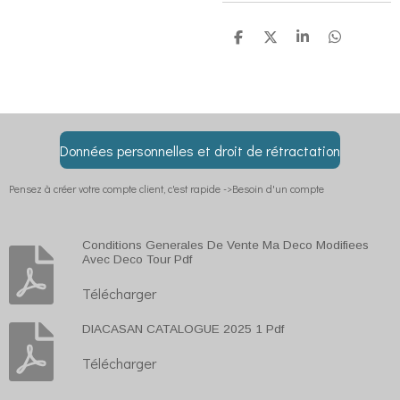
P
P
P
P
a
a
a
a
r
r
r
r
t
t
t
t
a
a
a
a
g
g
g
g
e
e
e
e
r
r
r
r
Données personnelles et droit de rétractation
Pensez à créer votre compte client, c'est rapide ->Besoin d'un compte
Conditions Generales De Vente Ma Deco Modifiees
Avec Deco Tour Pdf
Télécharger
DIACASAN CATALOGUE 2025 1 Pdf
Télécharger