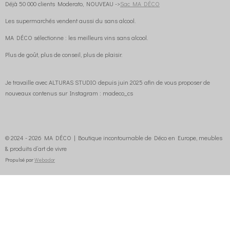
Déjà 50 000 clients Moderato, NOUVEAU ->
Sac MA DÉCO
Les supermarchés vendent aussi du sans alcool.
MA DÉCO sélectionne : les meilleurs vins sans alcool.
Plus de goût, plus de conseil, plus de plaisir.
Je travaille avec ALTURAS STUDIO depuis juin 2025 afin de vous proposer de
nouveaux contenus sur Instagram : madeco_cs
© 2024 - 2026 MA DÉCO | Boutique incontournable de Déco en Europe, meubles
& produits d’art de vivre
Propulsé par
Webador