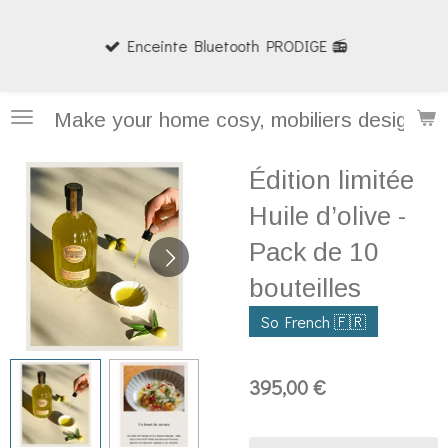
Passer
Enceinte Bluetooth PRODIGE 📻
au
contenu
principal
Make your home cosy, mobiliers design et
Édition limitée
Huile d’olive -
Pack de 10
bouteilles
So French 🇫🇷
395,00 €