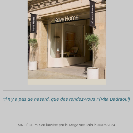
"Il n'y a pas de hasard, que des rendez-vous !"(Rita Badraoui)
MA DÉCO mis en lumière par le Magazine Gala le 30/05/2024