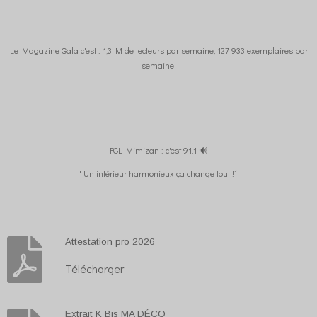
Le Magazine Gala c'est : 1,3 M de lecteurs par semaine, 127 933 exemplaires par
semaine
FGL Mimizan : c'est 91.1 🔊
' Un intérieur harmonieux ça change tout !´
Attestation pro 2026
Télécharger
Extrait K Bis MA DÉCO