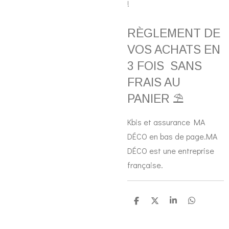
!
RÈGLEMENT DE
VOS ACHATS EN
3 FOIS SANS
FRAIS AU
PANIER ⛱️
Kbis et assurance MA
DÉCO en bas de page.MA
DÉCO est une entreprise
française.
P
P
P
P
a
a
a
a
r
r
r
r
t
t
t
t