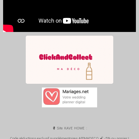
🥊 Site KAVE HOME :
Code réductions exclusif supplémentaires AFFMADECO 🧨 -5% au panier !