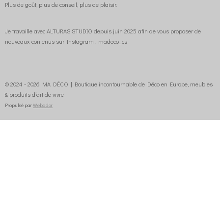
Plus de goût, plus de conseil, plus de plaisir.
Je travaille avec ALTURAS STUDIO depuis juin 2025 afin de vous proposer de
nouveaux contenus sur Instagram : madeco_cs
© 2024 - 2026 MA DÉCO | Boutique incontournable de Déco en Europe, meubles
& produits d’art de vivre
Propulsé par
Webador