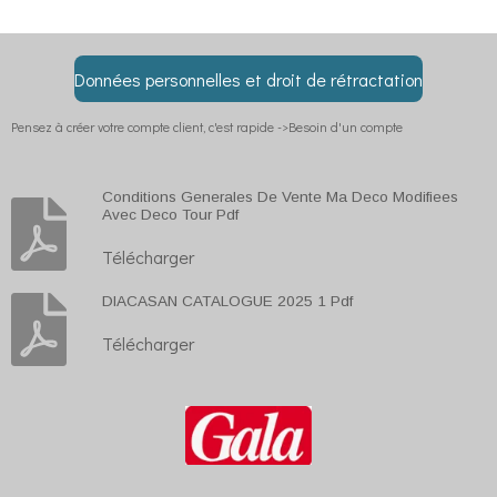
a
a
a
a
g
g
g
g
e
e
e
e
r
r
r
r
Données personnelles et droit de rétractation
Pensez à créer votre compte client, c'est rapide ->Besoin d'un compte
Conditions Generales De Vente Ma Deco Modifiees
Avec Deco Tour Pdf
Télécharger
DIACASAN CATALOGUE 2025 1 Pdf
Télécharger