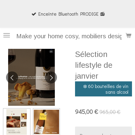
Passer
Enceinte Bluetooth PRODIGE 📻
au
contenu
principal
Make your home cosy, mobiliers design et
Sélection
lifestyle de
janvier
❄️ 60 bouteilles de vin
sans alcool
945,00 €
965,00 €