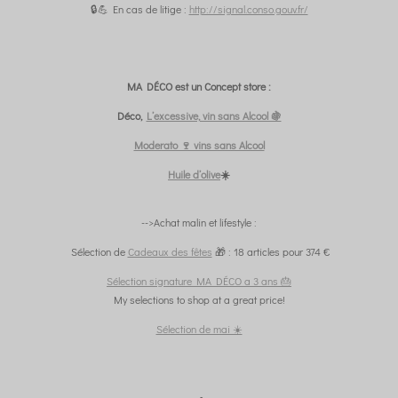
🔒💪 En cas de litige :
http://signal.conso.gouv.fr/
MA DÉCO est un Concept store :
Déco,
L’excessive, vin sans Alcool 🍇
Moderato 🍷 vins sans Alcool
Huile d’olive
☀️
-->Achat malin et lifestyle :
Sélection de
Cadeaux des fêtes
🎁 : 18 articles pour 374 €
Sélection signature MA DÉCO a 3 ans 🎂
My selections to shop at a great price!
Sélection de mai ☀️