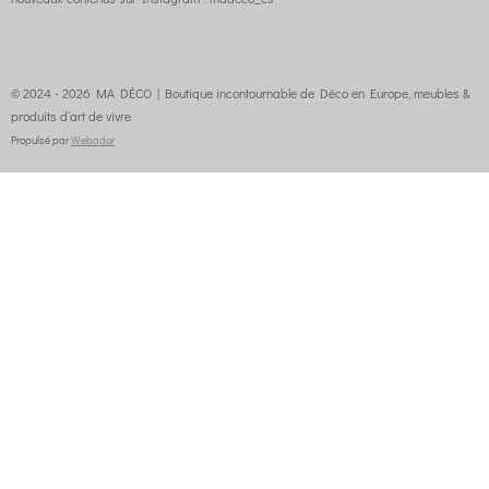
© 2024 - 2026 MA DÉCO | Boutique incontournable de Déco en Europe, meubles &
produits d’art de vivre
Propulsé par
Webador