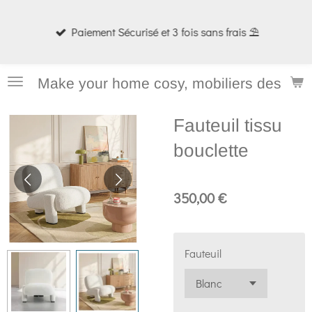
Passer
Paiement Sécurisé et 3 fois sans frais ⛱️
au
contenu
principal
Make your home cosy, mobiliers design e
Fauteuil tissu
bouclette
350,00 €
Fauteuil