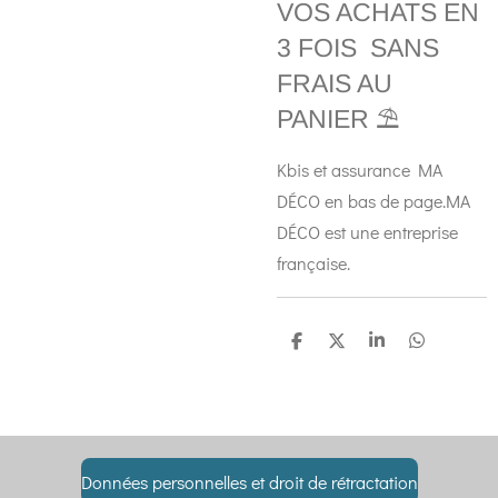
VOS ACHATS EN
3 FOIS SANS
FRAIS AU
PANIER ⛱️
Kbis et assurance MA
DÉCO en bas de page.MA
DÉCO est une entreprise
française.
P
P
P
P
a
a
a
a
r
r
r
r
t
t
t
t
a
a
a
a
g
g
g
g
e
e
e
e
r
r
r
r
Données personnelles et droit de rétractation