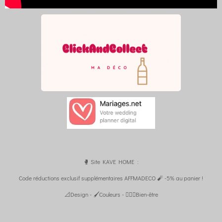
🥊 Site KAVE HOME :
Code réductions exclusif supplémentaires AFFMADECO 🧨 -5% au panier !
📐Design - 🖌️Couleurs - 🧘🏼‍♀️Bien-être