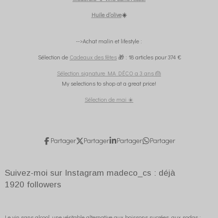
Huile d’olive
☀️
-->Achat malin et lifestyle :
Sélection de
Cadeaux des fêtes
🎁 : 18 articles pour 374 €
Sélection signature MA DÉCO a 3 ans 🎂
My selections to shop at a great price!
Sélection de mai ☀️
Partager
Partager
Partager
Partager
Suivez-moi sur Instagram madeco_cs : déjà
1920
followers
Le vin sans alcool, une véritable alternative aux boissons sucrées, aux sodas ;