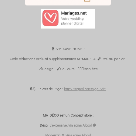
🥊 Site KAVE HOME :
Code réductions exclusif supplémentaires AFFMADECO 🧨 -5% au panier !
📐Design - 🖌️Couleurs - 🧘🏼‍♀️Bien-être
🔒💪 En cas de litige :
http://signal.conso.gouv.fr/
MA DÉCO est un Concept store :
Déco,
L’excessive, vin sans Alcool 🍇
Moderato 🍷 vins sans Alcool