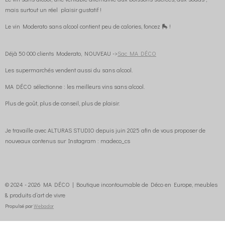
mais surtout un réel plaisir gustatif !
Le vin Moderato sans alcool contient peu de calories, foncez 🛼 !
Déjà 50 000 clients Moderato, NOUVEAU ->
Sac MA DÉCO
Les supermarchés vendent aussi du sans alcool.
MA DÉCO sélectionne : les meilleurs vins sans alcool.
Plus de goût, plus de conseil, plus de plaisir.
Je travaille avec ALTURAS STUDIO depuis juin 2025 afin de vous proposer de
nouveaux contenus sur Instagram : madeco_cs
© 2024 - 2026 MA DÉCO | Boutique incontournable de Déco en Europe, meubles
& produits d’art de vivre
Propulsé par
Webador