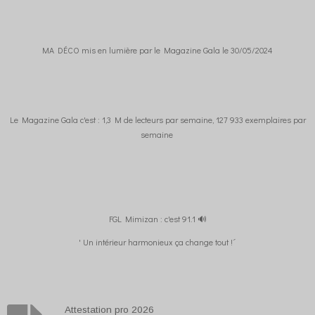
MA DÉCO mis en lumière par le Magazine Gala le 30/05/2024
Le Magazine Gala c'est : 1,3 M de lecteurs par semaine, 127 933 exemplaires par
semaine
FGL Mimizan : c'est 91.1 🔊
' Un intérieur harmonieux ça change tout !´
Attestation pro 2026