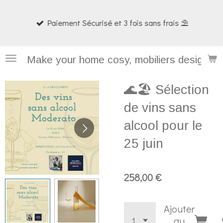
Passer
Paiement Sécurisé et 3 fois sans frais ⛱️
au
contenu
principal
Make your home cosy, mobiliers design et
🌊🏖️ Sélection
de vins sans
alcool pour le
25 juin
258,00 €
Ajouter
au