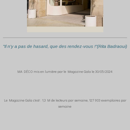
"Il n'y a pas de hasard, que des rendez-vous !"(Rita Badraoui)
MA DÉCO mis en lumière par le Magazine Gala le 30/05/2024
Le Magazine Gala c'est : 1,3 M de lecteurs par semaine, 127 933 exemplaires par
semaine