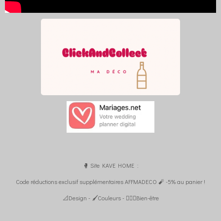
🥊 Site KAVE HOME :
Code réductions exclusif supplémentaires AFFMADECO 🧨 -5% au panier !
📐Design - 🖌️Couleurs - 🧘🏼‍♀️Bien-être