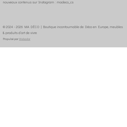
nouveaux contenus sur Instagram : madeco_cs
© 2024 - 2026 MA DÉCO | Boutique incontournable de Déco en Europe, meubles
& produits d’art de vivre
Propulsé par
Webador