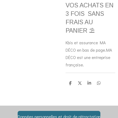
VOS ACHATS EN
3 FOIS SANS
FRAIS AU
PANIER ⛱️
Kbis et assurance MA
DÉCO en bas de page.MA
DÉCO est une entreprise
française.
P
P
P
P
a
a
a
a
r
r
r
r
t
t
t
t
a
a
a
a
g
g
g
g
e
e
e
e
r
r
r
r
Données personnelles et droit de rétractation