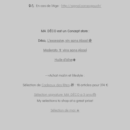
🔒💪 En cas de litige :
http://signal.conso.gouv.fr/
MA DÉCO est un Concept store :
Déco,
L’excessive, vin sans Alcool 🍇
Moderato 🍷 vins sans Alcool
Huile d’olive
☀️
-->Achat malin et lifestyle :
Sélection de
Cadeaux des fêtes
🎁 : 18 articles pour 374 €
Sélection signature MA DÉCO a 3 ans 🎂
My selections to shop at a great price!
Sélection de mai ☀️