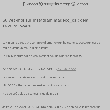
Partager
Partager
Partager
Partager
Suivez-moi sur Instagram madeco_cs : déjà
1920
followers
Le vin sans alcool, une véritable alternative aux boissons sucrées, aux sodas ;
mais surtout un réel plaisir gustatif !
Le vin Moderato sans alcool contient peu de calories, foncez 🛼 !
Déjà 50 000 clients Moderato, NOUVEAU ->
Sac MA DÉCO
Les supermarchés vendent aussi du sans alcool.
MA DÉCO sélectionne : les meilleurs vins sans alcool.
Plus de goût, plus de conseil, plus de plaisir.
Je travaille avec ALTURAS STUDIO depuis juin 2025 afin de vous proposer de