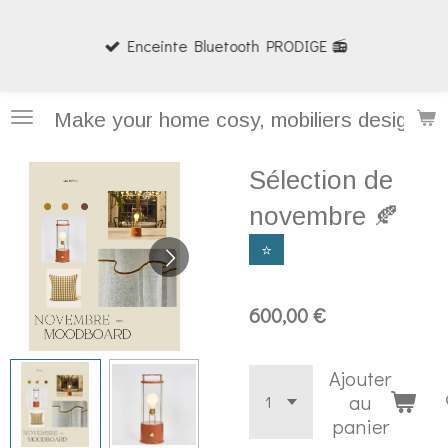
Passer
Enceinte Bluetooth PRODIGE 📻
au
contenu
principal
Make your home cosy, mobiliers design et
Sélection de
novembre 🍂
⭐️
600,00 €
Ajouter
au
panier